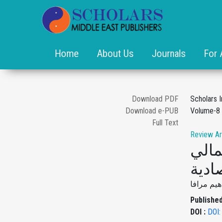
Home
About Us
Journals
For 
Download PDF
Scholars I
Download e-PUB
Volume-8 
Full Text
Review Ar
مالي
ادية
هيم مرافا
Published
DOI :
DOI: